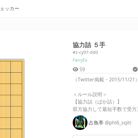
ェッカー
協力詰 ５手
#z-cy97-dd0
FairyEx
59
（Twitter掲載・2015/11/21
＜ルール説明＞
【協力詰（ばか詰）】
双方協力して最短手数で受方
占魚亭
@phl6_sqiti