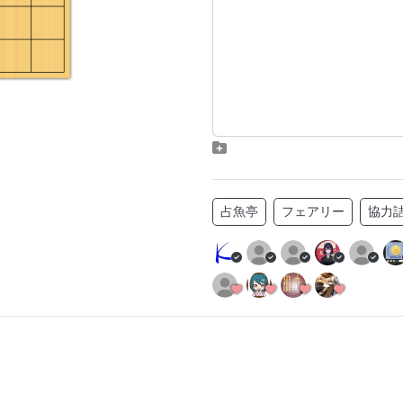
占魚亭
フェアリー
協力