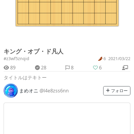
キング・オブ・ド凡人
#z3wf5znqid
6
2021/03/22
89
28
8
6
タイトルはテキトー
まめオニ
@l4e8zss6nn
フォロー