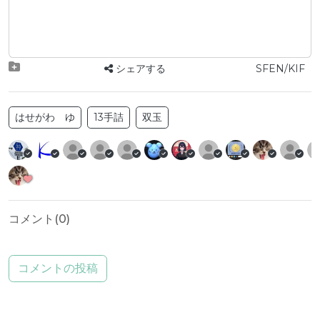
シェアする
SFEN/KIF
はせがわ ゆ
13手詰
双玉
コメント(
0
)
コメントの投稿