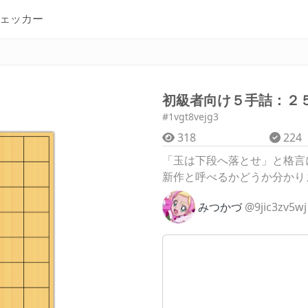
ェッカー
初級者向け５手詰：２
#1vgt8vejg3
318
224
「玉は下段へ落とせ」と格言
新作と呼べるかどうか分かり
みつかづ
@9jic3zv5wj