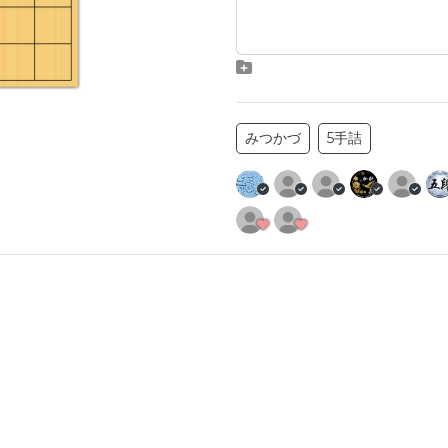
みつかづ
5手詰