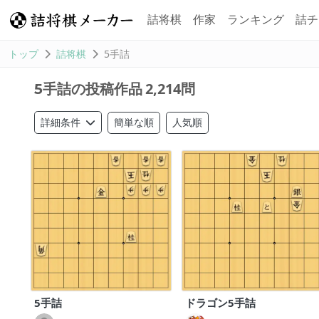
詰将棋
作家
ランキング
詰チ
トップ
詰将棋
5手詰
2,214問
5手詰の投稿作品
簡単な順
人気順
詳細条件
5手詰
ドラゴン5手詰