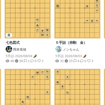
題
５手詰（持駒 金）
七色図式
ノンちゃん
岡本英雄
5手詰 2026/08/03
5手詰 2026/08/04
35
25
4
0
3
48
36
2
0
2