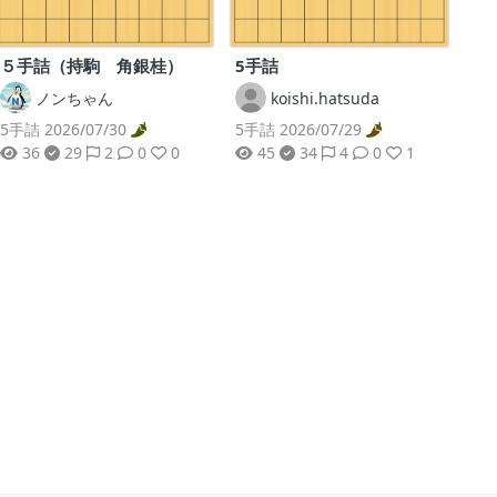
５手詰（持駒 角銀桂）
5手詰
ノンちゃん
koishi.hatsuda
5手詰 2026/07/30
5手詰 2026/07/29
36
29
2
0
0
45
34
4
0
1