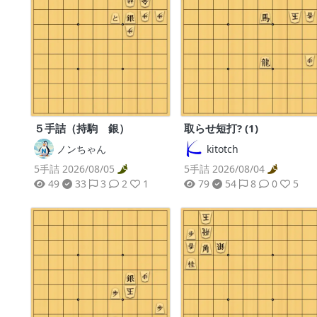
５手詰（持駒 銀）
取らせ短打? (1)
ノンちゃん
kitotch
5手詰 2026/08/05
5手詰 2026/08/04
49
33
3
2
1
79
54
8
0
5