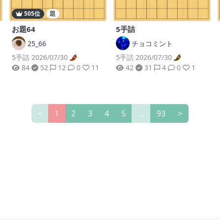
505位
題
5手詰
お題64
チョコミント
25_66
5手詰 2026/07/30
5手詰 2026/07/30
42
31
4
0
1
84
52
12
0
11
<
1
2
3
4
5
…
93
>