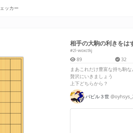
ェッカー
相手の大駒の利きをは
#2l-woxctkj
89
32
まあこれだけ豊富な持ち駒な
贅沢にいきましょう
上下どちらから？
バビル３世
@oyhsys_