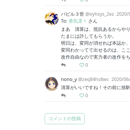
バビル３世
@oyhsys_2ez
2020/
To:
勇気凛々
さん
まあ 清算は、抵抗あるからや
たまには許してもらうか。
明日は、変同が消せれば本誌か、
変同わかってて出せるのは、こ
改作自由なので実力者の改作を
0
nono_y
@zeq84hs8wc
2020/06/
清算がいいですね！その前に捨
0
コメントの投稿