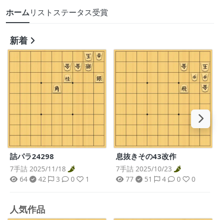
ホーム
リスト
ステータス
受賞
新着
詰パラ24298
息抜きその43改作
7手詰 2025/11/18
7手詰 2025/10/23
64
42
3
0
1
77
51
4
0
0
人気作品