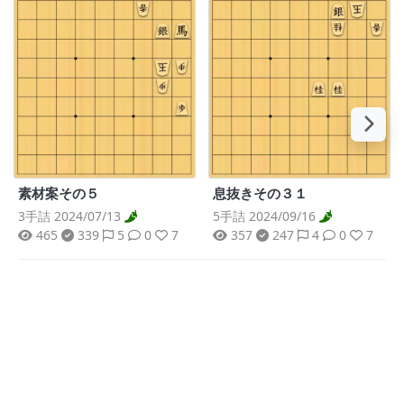
素材案その５
息抜きその３１
3手詰 2024/07/13
5手詰 2024/09/16
465
339
5
0
7
357
247
4
0
7