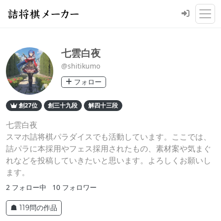
七雲白夜
@shitikumo
フォロー
創27位
創三十九段
解四十三段
七雲白夜
スマホ詰将棋パラダイスでも活動しています。ここでは、
詰パラに本採用やフェス採用されたもの、素材案や気まぐ
れなどを投稿していきたいと思います。よろしくお願いし
ます。
2
フォロー中
10
フォロワー
☗ 119問の作品