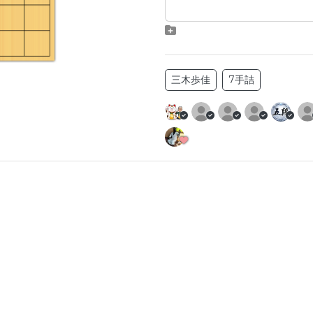
三木歩佳
7手詰