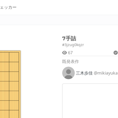
ェッカー
7手詰
#3jzug0kqzr
67
既発表作
三木歩佳
@mikiayuka