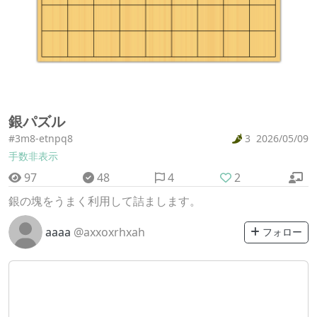
銀パズル
#3m8-etnpq8
3
2026/05/09
手数非表示
97
48
4
2
銀の塊をうまく利用して詰まします。
aaaa
@axxoxrhxah
フォロー