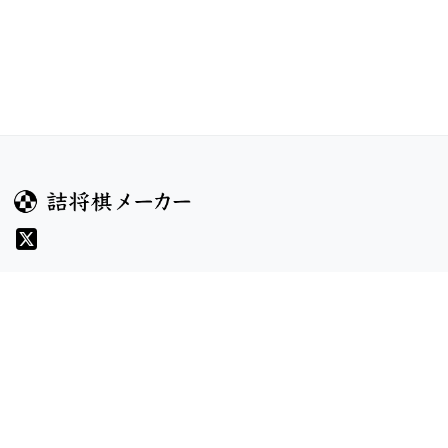
ガイド
コンテンツ
ヘルプ
コンテスト
詰将棋のルール
お題
詰将棋メーカーについて
投票
検索
記事
規約