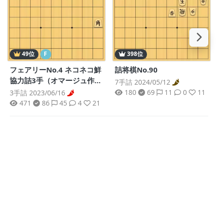
49位
F
398位
フェアリーNo.4 ネコネコ鮮
詰将棋No.90
協力詰3手（オマージュ作
7手詰 2024/05/12
品）
180
69
11
0
11
3手詰 2023/06/16
471
86
45
4
21