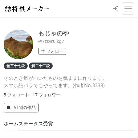
もじゃのや
@7zsvr0jkg7
フォロー
創三十七段
解二十二段
そのとき気が向いたものを気ままに作ります。
スマホ詰パラでもやってます。(作者No.3338)
5
フォロー中
17
フォロワー
☗ 191問の作品
ホーム
ステータス
受賞