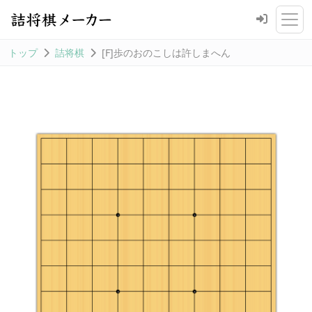
トップ
詰将棋
[F]歩のおのこしは許しまへん