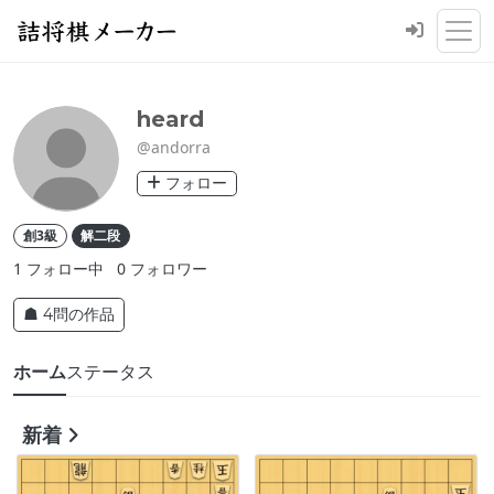
heard
@andorra
フォロー
創3級
解二段
1
フォロー中
0
フォロワー
☗ 4問の作品
ホーム
ステータス
新着