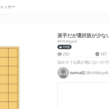
ェッカー
派手だが選択肢が少な
#47h4tyjarb
737位
292
187
詰みそうな筋が他にないので
keima82
@rzfdbcyvf