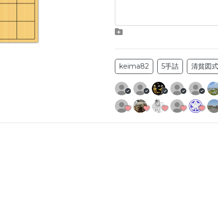
keima82
5手詰
清貧図