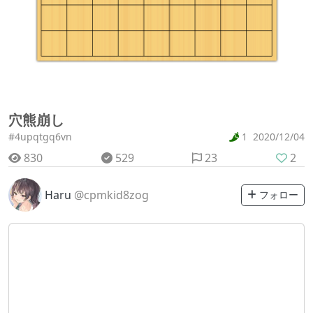
穴熊崩し
#4upqtgq6vn
1
2020/12/04
830
529
23
2
Haru
@cpmkid8zog
フォロー