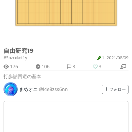
自由研究19
#5ozrxkot1y
1
2021/08/09
176
106
3
3
打歩詰回避の基本
まめオニ
@l4e8zss6nn
フォロー