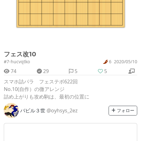
フェス改10
#7-hucvqtko
6
2020/05/10
74
29
5
5
スマホ詰パラ フェステボ622回
No.10(自作）の微アレンジ
詰め上がりも攻め駒は、最初の位置に
バビル３世
@oyhsys_2ez
フォロー