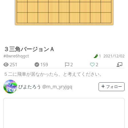
３三角バージョンＡ
#8wre6hqgct
1
2021/12/02
251
159
2
2
５二に飛車が居なかったら、と考えてください。
ぴよたろう
@m_m_yryjgq
フォロー