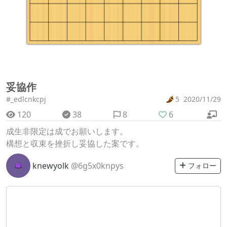
妥協作
#_edlcnkcpj
5
2020/11/29
120
38
8
6
成生非限定は成でお願いします。
構想と収束を挫折し妥協した案です。
knewyolk
@6g5x0knpys
フォロー