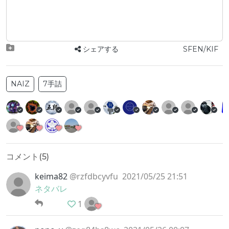
シェアする
SFEN/KIF
NAIZ
7手詰
コメント(
5
)
keima82
@rzfdbcyvfu
2021/05/25 21:51
ネタバレ
1