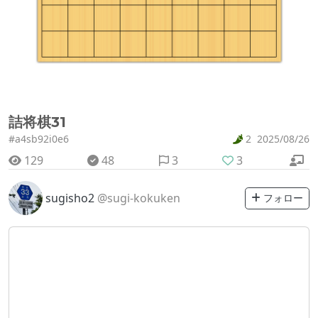
詰将棋31
#a4sb92i0e6
2
2025/08/26
129
48
3
3
sugisho2
@sugi-kokuken
フォロー