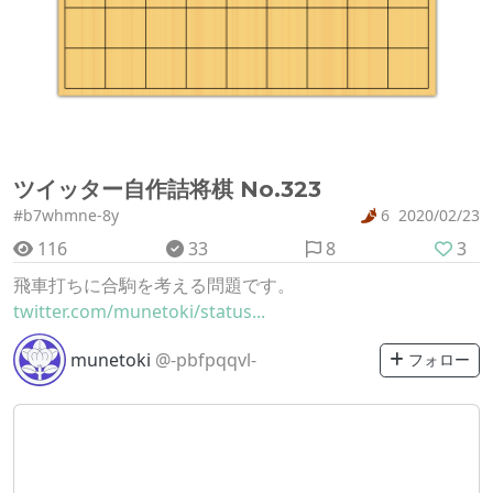
ツイッター自作詰将棋 No.323
#b7whmne-8y
6
2020/02/23
116
33
8
3
飛車打ちに合駒を考える問題です。
twitter.com/munetoki/status...
munetoki
@-pbfpqqvl-
フォロー