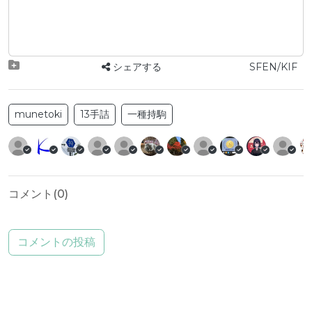
シェアする
SFEN/KIF
munetoki
13手詰
一種持駒
コメント(
0
)
コメントの投稿