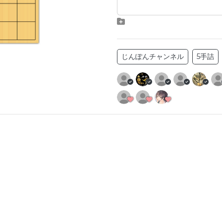
じんぽんチャンネル
5手詰