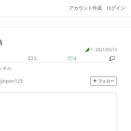
アカウント作成
ログイン
詰
1
2021/05/15
5
4
ャンネル
jinpon123
フォロー