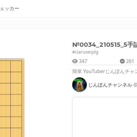
ェッカー
№0034_210515_5手
#ciaruoeqdg
347
261
簡単 YouTuberじんぽんチ
じんぽんチャンネル
@