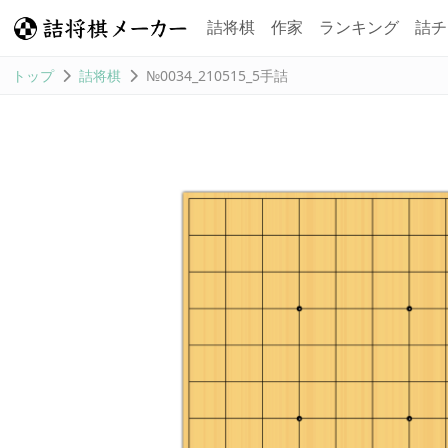
詰将棋
作家
ランキング
詰チ
トップ
詰将棋
№0034_210515_5手詰