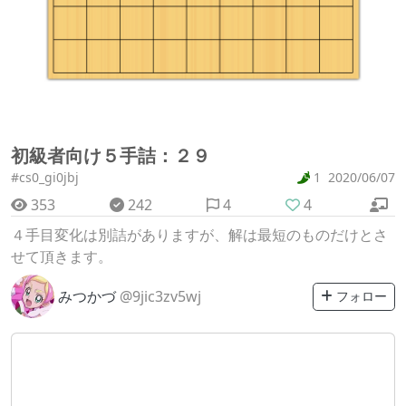
初級者向け５手詰：２９
#cs0_gi0jbj
1
2020/06/07
353
242
4
4
４手目変化は別詰がありますが、解は最短のものだけとさ
せて頂きます。
みつかづ
@9jic3zv5wj
フォロー