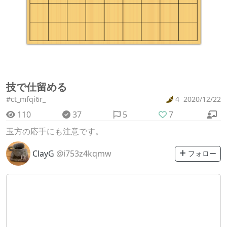
技で仕留める
#ct_mfqi6r_
4
2020/12/22
110
37
5
7
玉方の応手にも注意です。
ClayG
@i753z4kqmw
フォロー