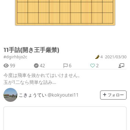
11手詰(開き王手厳禁)
#dgirhbjo2c
4
2021/03/30
99
42
6
2
今度は飛車を抜かれてはいけません。
玉が1二なら簡単な詰み…
こきょうてい
@kokyoutei11
フォロー