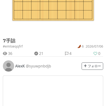
7手詰
#emloeqqfrf
6
2026/07/06
36
21
4
0
AlexK
@syuwpnbdjb
フォロー