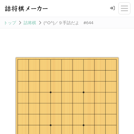
トップ
詰将棋
(^O^)／９手詰だよ #644