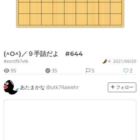
(^O^)／９手詰だよ #644
#esntf67vtk
4
2021/06/20
95
35
5
2
あたまかな
@utk74awehr
フォロー