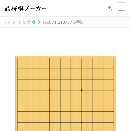
トップ
詰将棋
№0074_210707_5手詰