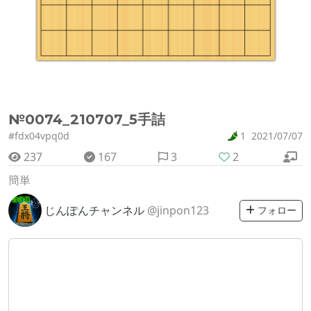
№0074_210707_5手詰
#fdx04vpq0d
1
2021/07/07
237
167
3
2
簡単
じんぽんチャンネル
@jinpon123
フォロー