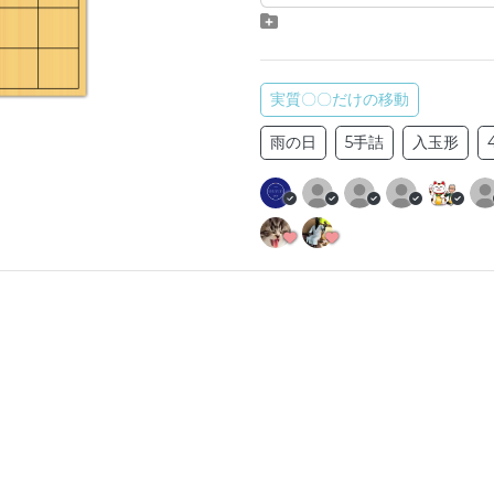
実質〇〇だけの移動
雨の日
5手詰
入玉形