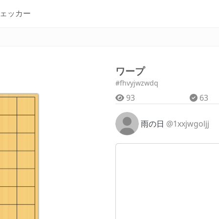
ェッカー
ワープ
#fhvyjwzwdq
93
63
雨の日
@1xxjwgoljj