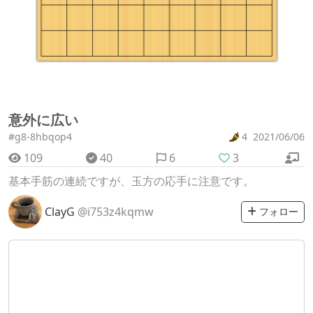
意外に広い
#g8-8hbqop4
4
2021/06/06
109
40
6
3
基本手筋の連続ですが、玉方の応手に注意です。
ClayG
@i753z4kqmw
フォロー