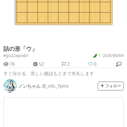
詰の形「ウ」
#gu22xpxxbf
1
2026/06/04
76
52
2
0
すぐ分かる、苦しい曲詰もどきで失礼します
ノンちゃん
@_vds_7pinz
フォロー