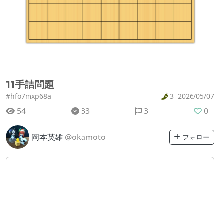
11手詰問題
#hfo7mxp68a
3
2026/05/07
54
33
3
0
岡本英雄
@okamoto
フォロー