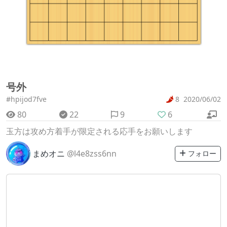
号外
#hpijod7fve
8
2020/06/02
80
22
9
6
玉方は攻め方着手が限定される応手をお願いします
まめオニ
@l4e8zss6nn
フォロー