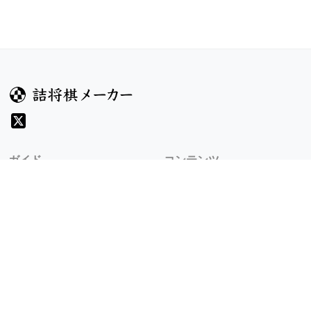
ガイド
コンテンツ
ヘルプ
お題
詰将棋のルール
記事
詰将棋メーカーについて
検索
規約
利用規約
プライバシーポリシー
8/9 v1.305.0