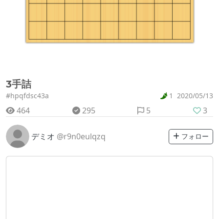
3手詰
#hpqfdsc43a
1
2020/05/13
464
295
5
3
デミオ
@r9n0eulqzq
フォロー