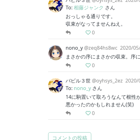
バビル３世
@oyhsys_2ez
2020/
To:
相藤ジャンク
さん
おっしゃる通りです。
収束がなってませんねえ。
0
nono_y
@zeq84hs8wc
2020/05/
まさかの序にまさかの収束。序
0
バビル３世
@oyhsys_2ez
2020/
To:
nono_y
さん
14に駒置いて取ろうなんて根性
悪かったのかもしれません(笑)
0
コメントの投稿