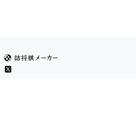
ガイド
コンテンツ
ヘルプ
コンテスト
詰将棋のルール
お題
詰将棋メーカーについて
投票
検索
記事
規約