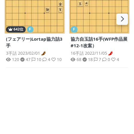
642位
F
F
(フェアリー)Lortap協力詰3
協力自玉詰16手(WFP作品展
手
#12-1改案）
3手詰 2023/02/01
16手詰 2022/11/05
120
47
10
4
10
68
18
7
0
4