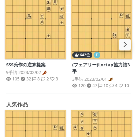
642位
F
SSS氏作の逆算提案
(フェアリー)Lortap協力詰3
手
9手詰 2023/02/02
105
32
8
2
3
3手詰 2023/02/01
120
47
10
4
10
人気作品