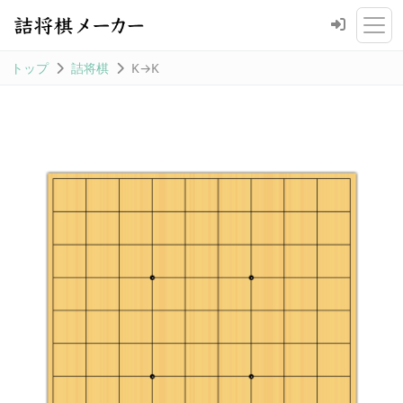
トップ
詰将棋
K→K