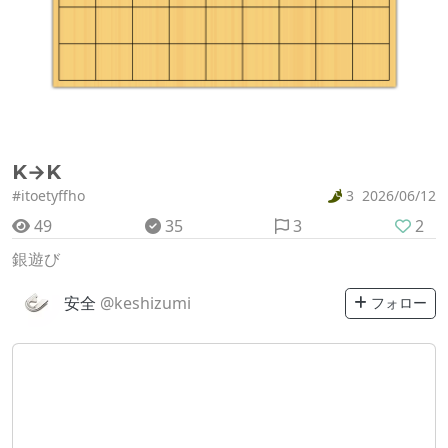
K→K
#itoetyffho
3
2026/06/12
49
35
3
2
銀遊び
安全
@keshizumi
フォロー