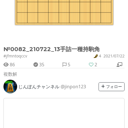
№0082_210722_13手詰一種持駒角
#jfmntoqccv
4
2021/07/22
86
35
5
2
複数解
じんぽんチャンネル
@jinpon123
フォロー