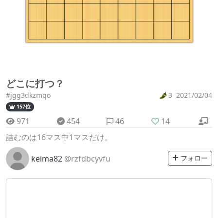
どこに打つ？
#jgg3dkzmqo
3
2021/02/04
157位
971
454
46
14
詰むのは16マス中1マスだけ。
keima82
@rzfdbcyvfu
フォロー