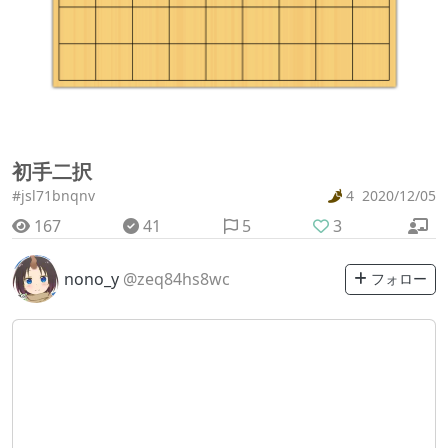
初手二択
#jsl71bnqnv
4
2020/12/05
167
41
5
3
nono_y
@zeq84hs8wc
フォロー