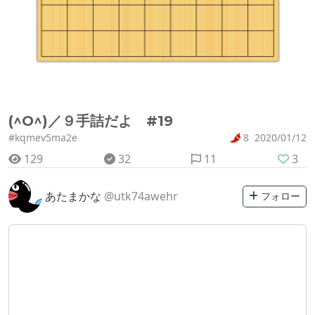
(^O^)／９手詰だよ #19
#kqmev5ma2e
8
2020/01/12
129
32
11
3
あたまかな
@utk74awehr
フォロー