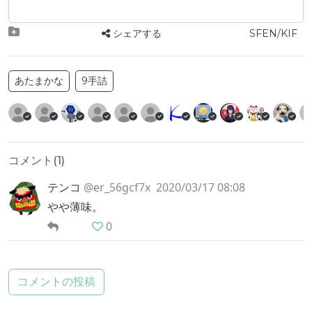
シェアする
SFEN/KIF
あたまかな
9手詰
コメント(
1
)
テンコ
@er_56gcf7x
2020/03/17 08:08
やや薄味。
0
コメントの投稿