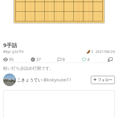
9手詰
#kyc-y2x7hl
5
2021/06/24
95
37
8
4
軽い打ち歩詰め打開です。
こきょうてい
@kokyoutei11
フォロー