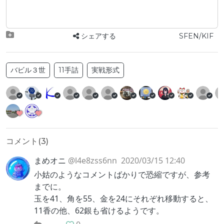
シェアする
SFEN/KIF
バビル３世
11手詰
実戦形式
コメント(
3
)
まめオニ
@l4e8zss6nn
2020/03/15 12:40
小姑のようなコメントばかりで恐縮ですが、参考
までに。
玉を41、角を55、金を24にそれぞれ移動すると、
11香の他、62銀も省けるようです。