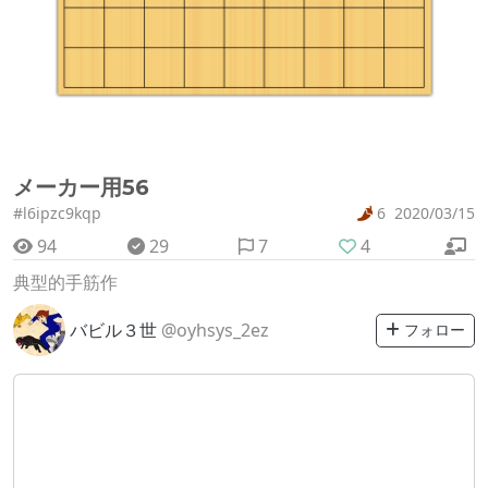
メーカー用56
#l6ipzc9kqp
6
2020/03/15
94
29
7
4
典型的手筋作
バビル３世
@oyhsys_2ez
フォロー