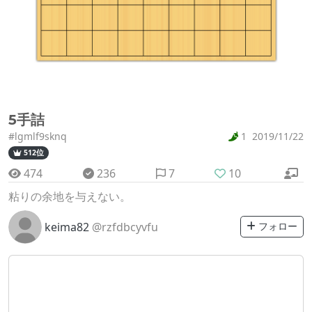
5手詰
#lgmlf9sknq
1
2019/11/22
512位
474
236
7
10
粘りの余地を与えない。
keima82
@rzfdbcyvfu
フォロー