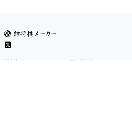
ガイド
コンテンツ
ヘルプ
コンテスト
詰将棋のルール
お題
詰将棋メーカーについて
投票
検索
記事
規約
利用規約
プライバシーポリシー
8/6 v1.304.2