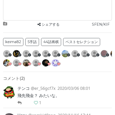
シェアする
SFEN/KIF
keima82
5手詰
44詰将棋
ベストセレクション
コメント(
2
)
テンコ
@er_56gcf7x
2020/03/06 08:01
飛先飛金？ みたいな。
1