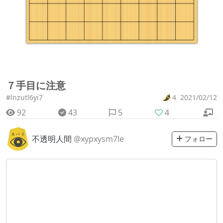
７手目に注意
#lnzutl6yi7
4
2021/02/12
92
43
5
4
不透明人間
@xypxysm7le
フォロー