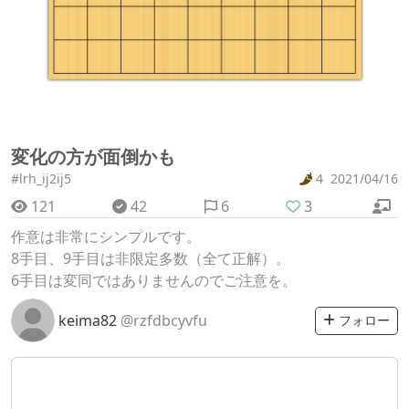
変化の方が面倒かも
#lrh_ij2ij5
4
2021/04/16
121
42
6
3
作意は非常にシンプルです。
8手目、9手目は非限定多数（全て正解）。
6手目は変同ではありませんのでご注意を。
keima82
@rzfdbcyvfu
フォロー