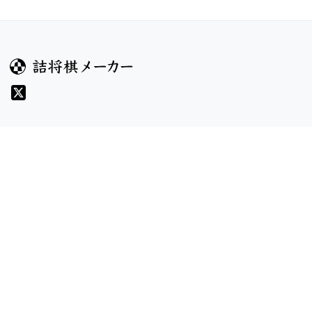
ガイド
コンテンツ
ヘルプ
コンテスト
詰将棋のルール
お題
詰将棋メーカーについて
投票
検索
記事
規約
利用規約
プライバシーポリシー
8/6 v1.304.2