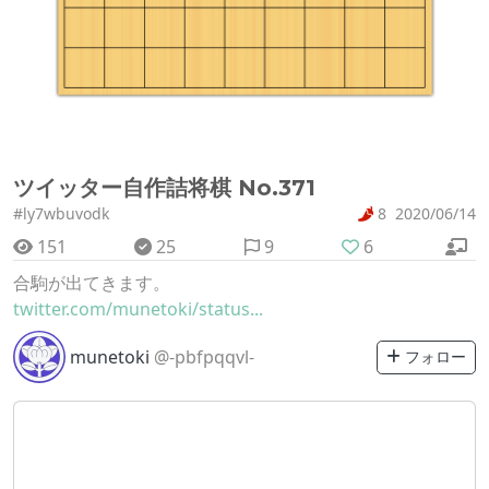
ツイッター自作詰将棋 No.371
#ly7wbuvodk
8
2020/06/14
151
25
9
6
合駒が出てきます。
twitter.com/munetoki/status...
munetoki
@-pbfpqqvl-
フォロー