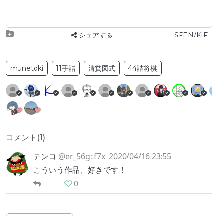
シェアする
SFEN/KIF
munetoki
11手詰
清貧図式
44詰将棋
コメント(
1
)
テンコ
@er_56gcf7x
2020/04/16 23:55
こういう作品、好きです！
0