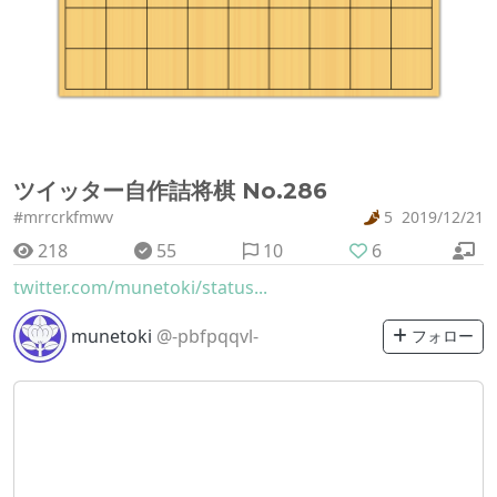
ツイッター自作詰将棋 No.286
#mrrcrkfmwv
5
2019/12/21
218
55
10
6
twitter.com/munetoki/status...
munetoki
@-pbfpqqvl-
フォロー