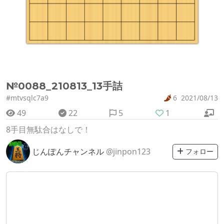
№0088_210813_13手詰
#mtvsqlc7a9
6
2021/08/13
49
22
5
1
8手目無駄合はなしで！
じんぽんチャンネル
@jinpon123
フォロー