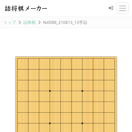
トップ
詰将棋
№0088_210813_13手詰