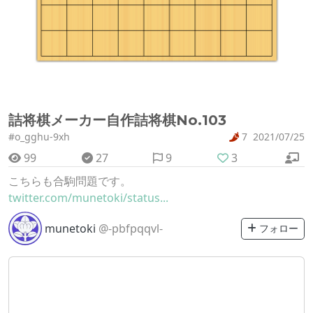
詰将棋メーカー自作詰将棋No.103
#o_gghu-9xh
7
2021/07/25
99
27
9
3
こちらも合駒問題です。
twitter.com/munetoki/status...
munetoki
@-pbfpqqvl-
フォロー